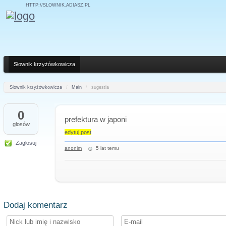
HTTP://SLOWNIK.ADIASZ.PL
Słownik krzyżówkowicza
Słownik krzyżówkowicza
/
Main
/
sugestia
0
prefektura w japoni
głosów
edytuj post
Zagłosuj
anonim
5 lat temu
Dodaj komentarz