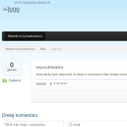
HTTP://SLOWNIK.ADIASZ.PL
Słownik krzyżówkowicza
Słownik krzyżówkowicza
/
Main
/
sugestia
0
wyszukiwarka
głosów
prościej by było wpisywać w miejsce nieznanych liter kropki zam
Zagłosuj
anonim
6 lat temu
Dodaj komentarz