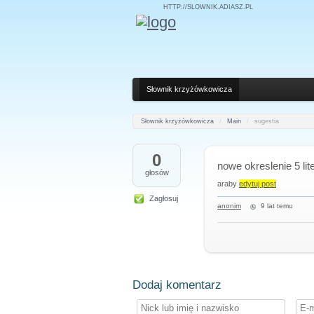
HTTP://SLOWNIK.ADIASZ.PL
Słownik krzyżówkowicza
Słownik krzyżówkowicza
/
Main
/
sugestia
0
nowe okreslenie 5 li
głosów
araby
edytuj post
Zagłosuj
anonim
9 lat temu
Dodaj komentarz