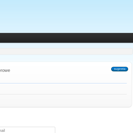
sugestia
terowe