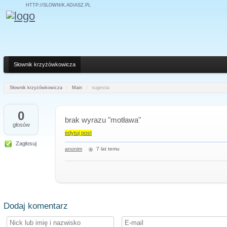
HTTP://SLOWNIK.ADIASZ.PL
Słownik krzyżówkowicza
Słownik krzyżówkowicza
/
Main
/
sugestia
0
brak wyrazu "motława"
głosów
edytuj post
Zagłosuj
anonim
7 lat temu
Dodaj komentarz