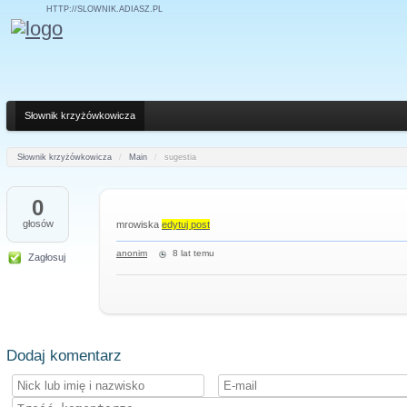
HTTP://SLOWNIK.ADIASZ.PL
Słownik krzyżówkowicza
Słownik krzyżówkowicza
/
Main
/
sugestia
0
głosów
mrowiska
edytuj post
anonim
8 lat temu
Zagłosuj
Dodaj komentarz